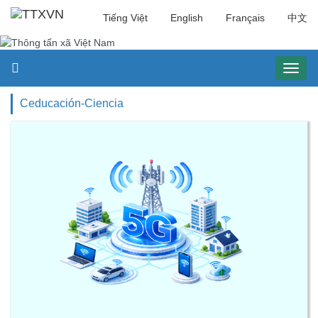
Tiếng Việt
English
Français
中文
Toggl
naviga
Ceducación-Ciencia