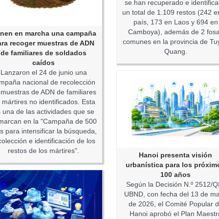
se han recuperado e identific
un total de 1.109 restos (242 e
país, 173 en Laos y 694 en
Camboya), además de 2 fos
nen en marcha una campaña
comunes en la provincia de Tu
ara recoger muestras de ADN
Quang.
de familiares de soldados
caídos
Lanzaron el 24 de junio una
mpaña nacional de recolección
 muestras de ADN de familiares
 mártires no identificados. Esta
 una de las actividades que se
marcan en la "Campaña de 500
s para intensificar la búsqueda,
colección e identificación de los
restos de los mártires".
Hanoi presenta visión
urbanística para los próxim
100 años
Según la Decisión N.º 2512/Q
UBND, con fecha del 13 de m
de 2026, el Comité Popular 
Hanoi aprobó el Plan Maestr