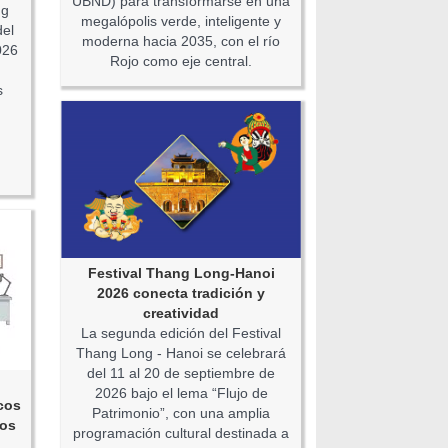
UBND) para transformarse en una
ng
megalópolis verde, inteligente y
del
moderna hacia 2035, con el río
026
Rojo como eje central.
s
Festival Thang Long-Hanoi
2026 conecta tradición y
creatividad
La segunda edición del Festival
Thang Long - Hanoi se celebrará
del 11 al 20 de septiembre de
2026 bajo el lema “Flujo de
cos
Patrimonio”, con una amplia
nos
programación cultural destinada a