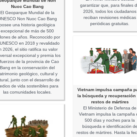
Geoparque Mundial de Non
garantizar que, para finales 
Nuoc Cao Bang
2026, todos los ciudadanos
El Geoparque Mundial de la
reciban revisiones médicas
UNESCO Non Nuoc Cao Bang
periódicas gratuitas.
posee una historia geológica
excepcional de más de 500
llones de años. Reconocido por
 UNESCO en 2018 y revalidado
n 2026, el sitio ratifica su valor
versal excepcional y premia los
fuerzos de la provincia de Cao
Bang en la conservación del
atrimonio geológico, cultural y
tural, junto con el desarrollo de
edios de vida sostenibles para
Vietnam impulsa campaña p
las comunidades locales.
la búsqueda y recuperación
restos de mártires
El Ministerio de Defensa de
Vietnam impulsa la campaña 
500 días y noches para la
búsqueda e identificación d
restos de mártires. Hasta la fe