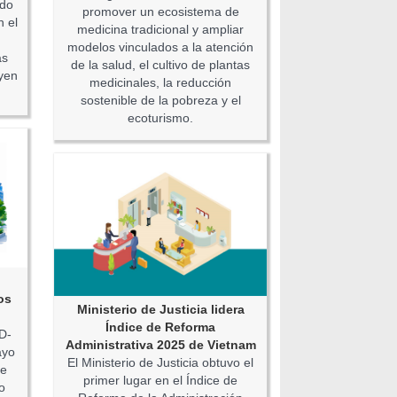
ado
promover un ecosistema de
n el
medicina tradicional y ampliar
modelos vinculados a la atención
as
de la salud, el cultivo de plantas
yen
medicinales, la reducción
sostenible de la pobreza y el
ecoturismo.
os
Ministerio de Justicia lidera
Índice de Reforma
D-
Administrativa 2025 de Vietnam
ayo
El Ministerio de Justicia obtuvo el
de
primer lugar en el Índice de
o