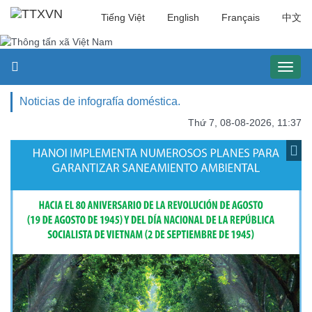
Tiếng Việt
English
Français
中文
Toggl
naviga
Noticias de infografía doméstica.
Thứ 7, 08-08-2026, 11:37