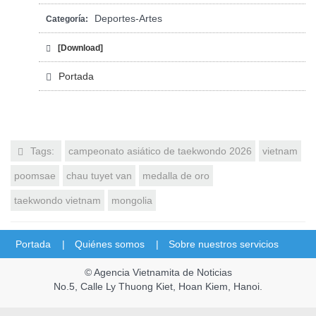
Deportes-Artes
Categoría:
[Download]
Portada
Tags:
campeonato asiático de taekwondo 2026
vietnam
poomsae
chau tuyet van
medalla de oro
taekwondo vietnam
mongolia
Portada |
Quiénes somos |
Sobre nuestros servicios
© Agencia Vietnamita de Noticias
No.5, Calle Ly Thuong Kiet, Hoan Kiem, Hanoi.